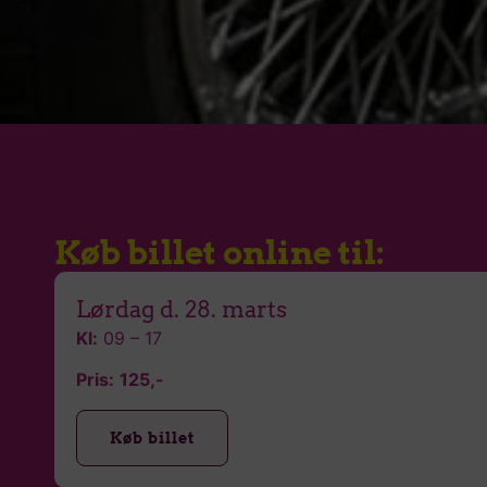
Køb billet online til:
Lørdag d. 28. marts
Kl:
09 – 17
Pris:
125,-
Køb billet