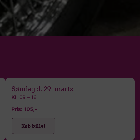
Søndag d. 29. marts
Kl:
09 – 16
Pris:
105
,-
Køb billet