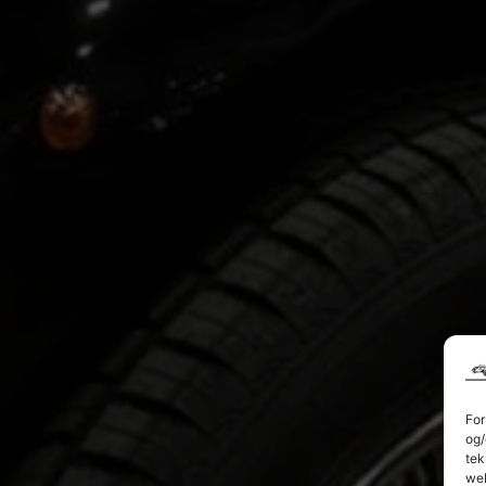
For
og/
tek
web