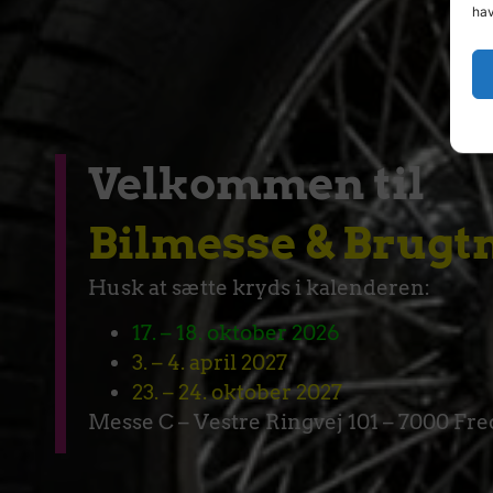
hav
Velkommen til
Bilmesse & Brug
Husk at sætte kryds i kalenderen:
17. – 18. oktober 2026
3. – 4. april 2027
23. – 24. oktober 2027
Messe C – Vestre Ringvej 101 – 7000 Fre