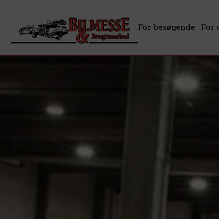
For besøgende
For 