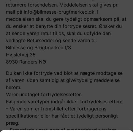
returnere forsendelsen. Meddelelsen skal gives pr.
mail på info@bilmesse-brugtmarked.dk. I
meddelelsen skal du gøre tydeligt opmærksom på, at
du ønsker at benytte din fortrydelsesret. Ønsker du
at sende varen retur til os, skal du udfylde den
vedlagte Returseddel og sende varen til:
Bilmesse og Brugtmarked I/S
Højsletvej 35
8930 Randers NØ
Du kan ikke fortryde ved blot at nægte modtagelse
af varen, uden samtidig at give tydelig meddelelse
herom.
Varer undtaget fortrydelsesretten
Følgende varetyper indgår ikke i fortrydelsesretten:
– Varer, som er fremstillet efter forbrugerens
specifikationer eller har fået et tydeligt personligt
præg.
– Forseglede varer, som af sundhedsbeskyttelses-