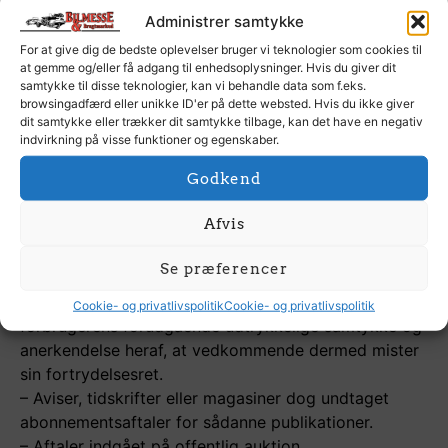
eller hygiejnemæssige årsager ikke er egnet til at
Administrer samtykke
blive returneret, og hvor forseglingen er brudt efter
For at give dig de bedste oplevelser bruger vi teknologier som cookies til
leveringen.
at gemme og/eller få adgang til enhedsoplysninger. Hvis du giver dit
– Varer, der grundet sin art bliver uløseligt blandet
samtykke til disse teknologier, kan vi behandle data som f.eks.
browsingadfærd eller unikke ID'er på dette websted. Hvis du ikke giver
sammen med andre ved levering.
dit samtykke eller trækker dit samtykke tilbage, kan det have en negativ
– Varer, hvor plomberingen er brudt.
indvirkning på visse funktioner og egenskaber.
– Udførte ikke-finansielle tjenesteydelser, hvis
Godkend
levering af tjenesteydelsen er påbegyndt med
forbrugerens forudgående udtrykkelige samtykke og
Afvis
anderkendelse af, at fortrydelsesretten ophører, når
tjenesteydelsen er fuldt udført.
Se præferencer
– Levering af digitalt indhold, som ikke leveres på et
fysisk medium, hvis udførelsen er påbegyndt med
Cookie- og privatlivspolitik
Cookie- og privatlivspolitik
forbrugerens forudgående udtrykkelige samtykke og
anerkendelse heraf, at vedkommende dermed mister
sin fortrydelsesret.
– Aviser, tidskrifter eller magasiner dog undtaget
abonnementsaftaler for sådanne publikationer.
– Aftaler indgået på offentlig auktion.