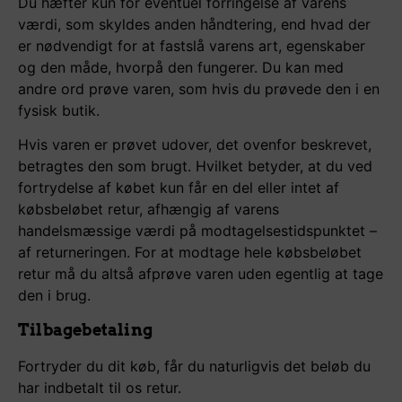
Du hæfter kun for eventuel forringelse af varens
værdi, som skyldes anden håndtering, end hvad der
er nødvendigt for at fastslå varens art, egenskaber
og den måde, hvorpå den fungerer. Du kan med
andre ord prøve varen, som hvis du prøvede den i en
fysisk butik.
Hvis varen er prøvet udover, det ovenfor beskrevet,
betragtes den som brugt. Hvilket betyder, at du ved
fortrydelse af købet kun får en del eller intet af
købsbeløbet retur, afhængig af varens
handelsmæssige værdi på modtagelsestidspunktet –
af returneringen. For at modtage hele købsbeløbet
retur må du altså afprøve varen uden egentlig at tage
den i brug.
Tilbagebetaling
Fortryder du dit køb, får du naturligvis det beløb du
har indbetalt til os retur.